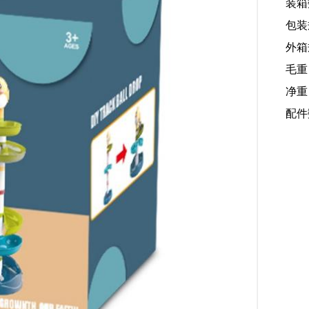
装箱
包装规
外箱规
毛重
净重：
配件数