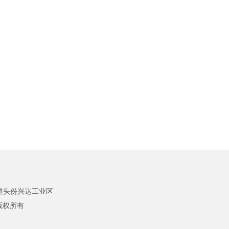
道头份兴达工业区
d 版权所有