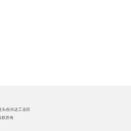
道头份兴达工业区
d 版权所有